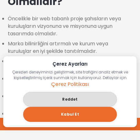
Olmalıdır?
Öncelikle bir web tabanlı proje şahısların veya
kuruluşların vizyonuna ve misyonuna uygun
tasarımda olmalıdır.
Marka bilinirliğini artırmalı ve kurum veya
kuruluşlar en iyi şekilde tanıtılmalıdır.
Kolay ulaşılabilecek şekilde olmalı ama kesinlikle
Çerez Ayarları
basit görünmemelidir.
Çerezleri deneyiminizi geliştirmek, site trafiğini analiz etmek ve
Ziyaretçilere zaman tasarrufu sağlayacak şekilde
kişiselleştirilmiş içerik sunmak için kullanıyoruz. Detaylar için
Çerez Politikası
dizayn edilmeli ve karmaşık olmamalıdır.
Arama motorlarına paralel olarak çalışması
Reddet
sağlanmalıdır.
Son olarak teknolojisi yüksek ve mobil uygulamalı
Kabul Et
olmalıdır.
TEKLİF AL
Yukarıda saydığımız bütün özelliklerde, sizi en iyi