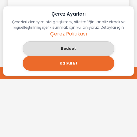
Çerez Ayarları
Çerezleri deneyiminizi geliştirmek, site trafiğini analiz etmek ve
kişiselleştirilmiş içerik sunmak için kullanıyoruz. Detaylar için
Çerez Politikası
Reddet
Kabul Et
Mobil Uygulama
TEKLİF AL
Geliştirme
Mobil dünyada profesyonelce yer 
almanız için hybrit ve native mobil 
uygulama geliştiriyoruz.