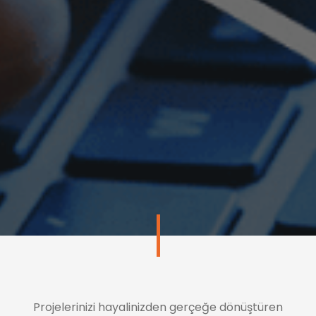
Projelerinizi hayalinizden gerçeğe dönüştüren