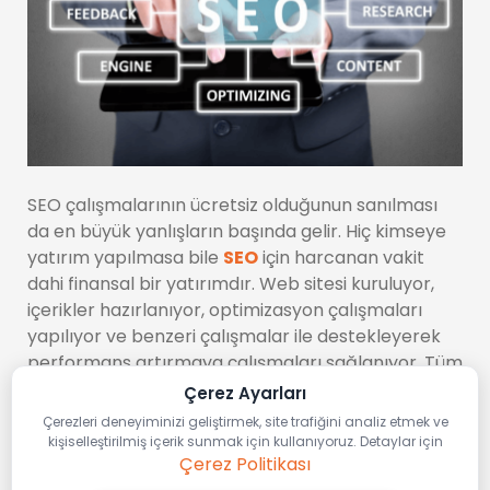
SEO çalışmalarının ücretsiz olduğunun sanılması
da en büyük yanlışların başında gelir. Hiç kimseye
yatırım yapılmasa bile
SEO
için harcanan vakit
dahi finansal bir yatırımdır. Web sitesi kuruluyor,
içerikler hazırlanıyor, optimizasyon çalışmaları
yapılıyor ve benzeri çalışmalar ile destekleyerek
performans artırmaya çalışmaları sağlanıyor. Tüm
bunlar esasında birer yatırımdır. En önemli kaynak
Çerez Ayarları
da zamandır, bu unutulmamalıdır.
Çerezleri deneyiminizi geliştirmek, site trafiğini analiz etmek ve
kişiselleştirilmiş içerik sunmak için kullanıyoruz. Detaylar için
Çerez Politikası
Bunlarla beraber diğer kanallara yapılacak