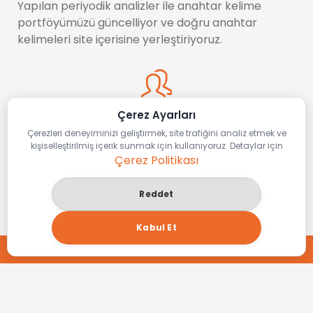
Yapılan periyodik analizler ile anahtar kelime
portföyümüzü güncelliyor ve doğru anahtar
kelimeleri site içerisine yerleştiriyoruz.
Çerez Ayarları
Platforma Özel İçerikler
Çerezleri deneyiminizi geliştirmek, site trafiğini analiz etmek ve
kişiselleştirilmiş içerik sunmak için kullanıyoruz. Detaylar için
Çerez Politikası
Editörlerimiz tarafından tamamen işletmenize özel
üretilmiş olan nitelikli içerikler ile sitenizi besliyor ve
ilk sayfada yer almasını sağlıyoruz.
Reddet
Kabul Et
TEKLİF AL