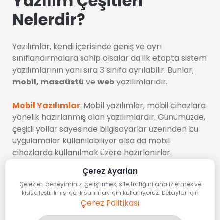
Yazılım Çeşitleri
Nelerdir?
Yazılımlar, kendi içerisinde geniş ve ayrı
sınıflandırmalara sahip olsalar da ilk etapta sistem
yazılımlarının yanı sıra 3 sınıfa ayrılabilir. Bunlar;
mobil, masaüstü
ve
web
yazılımlarıdır.
Mobil Yazılımlar
: Mobil yazılımlar, mobil cihazlara
yönelik hazırlanmış olan yazılımlardır. Günümüzde,
çeşitli yollar sayesinde bilgisayarlar üzerinden bu
uygulamalar kullanılabiliyor olsa da mobil
cihazlarda kullanılmak üzere hazırlanırlar.
Çerez Ayarları
Mobil yazılım hizmeti alırken, yazılımınızın android
Çerezleri deneyiminizi geliştirmek, site trafiğini analiz etmek ve
işletim sistemine mi yoksa
IOS
işletim sistemine mi
kişiselleştirilmiş içerik sunmak için kullanıyoruz. Detaylar için
uygun olacağını belirlemeniz çok önemlidir. Bu
Çerez Politikası
esnada profesyonel bir İstanbul yazılım