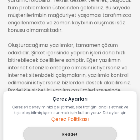
yardımcı olabiliriz. Teknik destek vererek, oluşacak
tüm problemlerin üstesinden gelebiliriz. Bu sayede
müşterilerimizin mağduriyet yaşaması tarafımızca
engellenmekte ve zaman kaybının oluşması söz
konusu olmamaktadır.
Oluşturacağımız yazılımlar, tamamen çözüm
odaklıdır. Şirket içerisinde yapılan işleri daha hızlı
bitirebilecek özelliklere sahiptir. Eğer yazılımın
internet sitenizle entegre olmasını istiyorsanız ve
internet sitenizdeki çalışmaların, yazılımla kontrol
edilmesini istiyorsanız bizlerden destek alabilirsiniz.
Böylelikle şirket içi yazılım çözümleri sayesinde
daha sistematik bir çalışma düzeyine ulaşmanız
Çerez Ayarları
söz konusu olacaktır. Yapacağınız tüm işlemler
Çerezleri deneyiminizi geliştirmek, site trafiğini analiz etmek ve
önceden saatler alırken oluşturacağımız
kişiselleştirilmiş içerik sunmak için kullanıyoruz. Detaylar için
Çerez Politikası
yazılımlar sayesinde birkaç dakika içerisinde
halledilebilecektir. Yazılımların istenilen özelliklere
sahip olması, tarafımızca sunulan avantajlar
Reddet