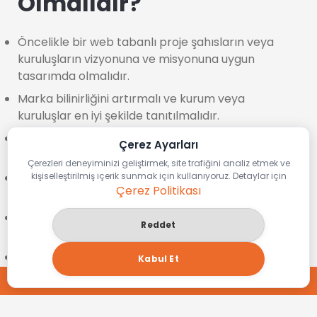
Olmalıdır?
Öncelikle bir web tabanlı proje şahısların veya
kuruluşların vizyonuna ve misyonuna uygun
tasarımda olmalıdır.
Marka bilinirliğini artırmalı ve kurum veya
kuruluşlar en iyi şekilde tanıtılmalıdır.
Kolay ulaşılabilecek şekilde olmalı ama kesinlikle
Çerez Ayarları
basit görünmemelidir.
Çerezleri deneyiminizi geliştirmek, site trafiğini analiz etmek ve
Ziyaretçilere zaman tasarrufu sağlayacak şekilde
kişiselleştirilmiş içerik sunmak için kullanıyoruz. Detaylar için
Çerez Politikası
dizayn edilmeli ve karmaşık olmamalıdır.
Arama motorlarına paralel olarak çalışması
Reddet
sağlanmalıdır.
Son olarak teknolojisi yüksek ve mobil uygulamalı
Kabul Et
olmalıdır.
TEKLİF AL
Yukarıda saydığımız bütün özelliklerde, sizi en iyi