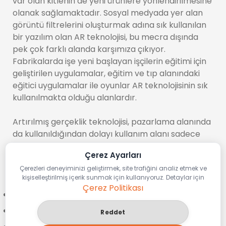
var olan kitlenin de yeni ürünlere yönlendirilmesine
olanak sağlamaktadır. Sosyal medyada yer alan
görüntü filtrelerini oluşturmak adına sık kullanılan
bir yazılım olan AR teknolojisi, bu mecra dışında
pek çok farklı alanda karşımıza çıkıyor.
Fabrikalarda işe yeni başlayan işçilerin eğitimi için
geliştirilen uygulamalar, eğitim ve tıp alanındaki
eğitici uygulamalar ile oyunlar AR teknolojisinin sık
kullanılmakta olduğu alanlardır.
Artırılmış gerçeklik teknolojisi, pazarlama alanında
da kullanıldığından dolayı kullanım alanı sadece
birkaç sektör içinde sıkışıp kalmamıştır. Artırılmış
Çerez Ayarları
gerçeklik teknolojisinin kullanıldığı bazı alanları
Çerezleri deneyiminizi geliştirmek, site trafiğini analiz etmek ve
aşağıda listeledik.
kişiselleştirilmiş içerik sunmak için kullanıyoruz. Detaylar için
Çerez Politikası
Pazarlama
E-ticaret
Reddet