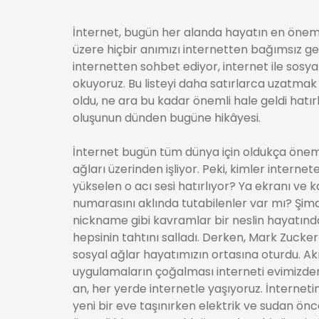
İnternet, bugün her alanda hayatın en önemli
üzere hiçbir anımızı internetten bağımsız ge
internetten sohbet ediyor, internet ile sosyall
okuyoruz. Bu listeyi daha satırlarca uzatma
oldu, ne ara bu kadar önemli hale geldi hatır
oluşunun dünden bugüne hikâyesi.
İnternet bugün tüm dünya için oldukça önem
ağları üzerinden işliyor. Peki, kimler intern
yükselen o acı sesi hatırlıyor? Ya ekranı ve
numarasını aklında tutabilenler var mı? Şimd
nickname gibi kavramlar bir neslin hayatınd
hepsinin tahtını salladı. Derken, Mark Zucke
sosyal ağlar hayatımızın ortasına oturdu. Akıl
uygulamaların çoğalması interneti evimizden
an, her yerde internetle yaşıyoruz. İnterne
yeni bir eve taşınırken elektrik ve sudan önc