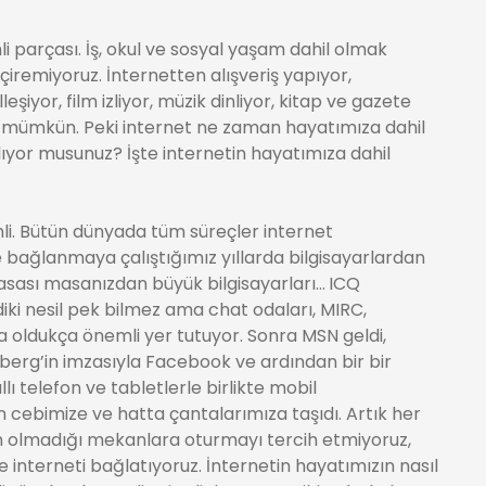
 parçası. İş, okul ve sosyal yaşam dahil olmak
çiremiyoruz. İnternetten alışveriş yapıyor,
eşiyor, film izliyor, müzik dinliyor, kitap ve gazete
k mümkün. Peki internet ne zaman hayatımıza dahil
lıyor musunuz? İşte internetin hayatımıza dahil
li. Bütün dünyada tüm süreçler internet
ete bağlanmaya çalıştığımız yıllarda bilgisayarlardan
 kasası masanızdan büyük bilgisayarları…
ICQ
iki nesil pek bilmez ama chat odaları, MIRC,
a oldukça önemli yer tutuyor. Sonra MSN geldi,
rberg’in imzasıyla Facebook ve ardından bir bir
lı telefon ve tabletlerle birlikte mobil
 cebimize ve hatta çantalarımıza taşıdı. Artık her
tin olmadığı mekanlara oturmayı tercih etmiyoruz,
e interneti bağlatıyoruz. İnternetin hayatımızın nasıl