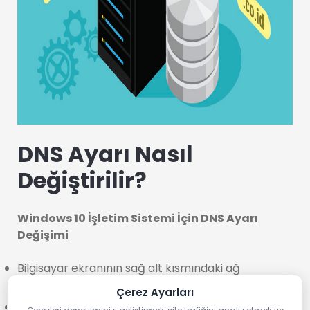
DNS Ayarı Nasıl
Değiştirilir?
Windows 10 İşletim Sistemi İçin DNS Ayarı
Değişimi
Bilgisayar ekranının sağ alt kısmındaki ağ
simgesine tıklanır, “Ağ ve İnternet Ayarları” açılır.
Çerez Ayarları
Sonrasında karşılaşılan ekranda bulunan