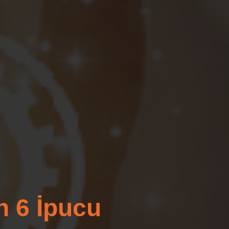
n 6 İpucu