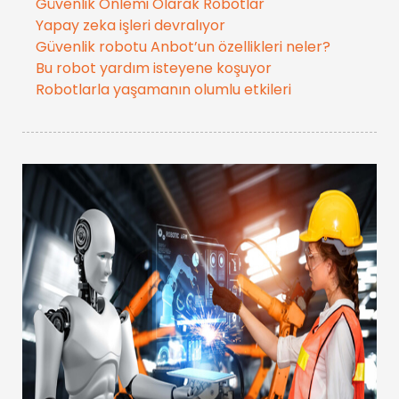
Güvenlik Önlemi Olarak Robotlar
Yapay zeka işleri devralıyor
Güvenlik robotu Anbot’un özellikleri neler?
Bu robot yardım isteyene koşuyor
Robotlarla yaşamanın olumlu etkileri