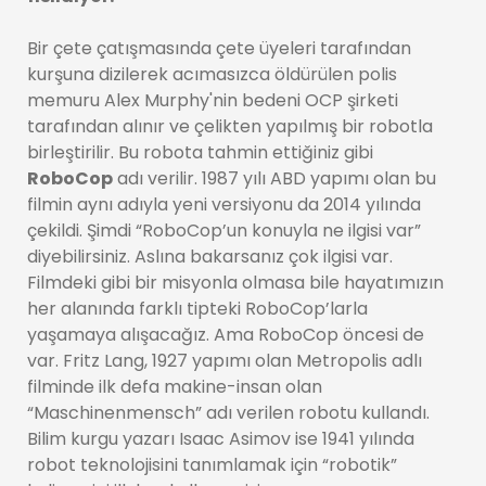
Bir çete çatışmasında çete üyeleri tarafından
kurşuna dizilerek acımasızca öldürülen polis
memuru Alex Murphy'nin bedeni OCP şirketi
tarafından alınır ve çelikten yapılmış bir robotla
birleştirilir. Bu robota tahmin ettiğiniz gibi
RoboCop
adı verilir. 1987 yılı ABD yapımı olan bu
filmin aynı adıyla yeni versiyonu da 2014 yılında
çekildi. Şimdi “RoboCop’un konuyla ne ilgisi var”
diyebilirsiniz. Aslına bakarsanız çok ilgisi var.
Filmdeki gibi bir misyonla olmasa bile hayatımızın
her alanında farklı tipteki RoboCop’larla
yaşamaya alışacağız. Ama RoboCop öncesi de
var. Fritz Lang, 1927 yapımı olan Metropolis adlı
filminde ilk defa makine-insan olan
“Maschinenmensch” adı verilen robotu kullandı.
Bilim kurgu yazarı Isaac Asimov ise 1941 yılında
robot teknolojisini tanımlamak için “robotik”