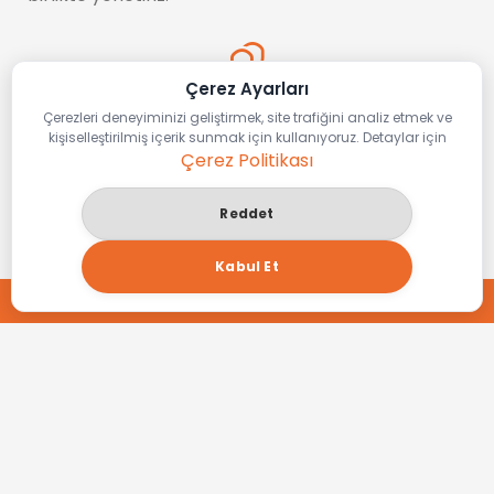
Çerez Ayarları
Çerezleri deneyiminizi geliştirmek, site trafiğini analiz etmek ve
Uzman Ekip
kişiselleştirilmiş içerik sunmak için kullanıyoruz. Detaylar için
Çerez Politikası
Alanında uzmanlaşmış tecrübeli ve dinamik
Reddet
kadromuz ile referanslarımız ışığında projenize
profesyonel anlamda destek oluruz.
Kabul Et
TEKLİF AL