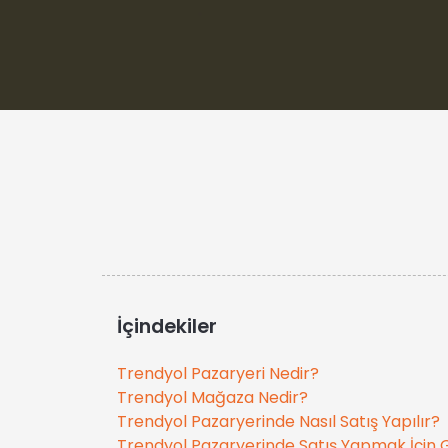
İçindekiler
Trendyol Pazaryeri Nedir?
Trendyol Mağaza Nedir?
Trendyol Pazaryerinde Nasıl Satış Yapılır?
Trendyol Pazaryerinde Satış Yapmak İçin 