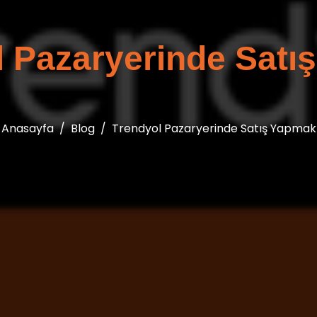
l Pazaryerinde Satı
Anasayfa
Blog
Trendyol Pazaryerinde Satış Yapmak