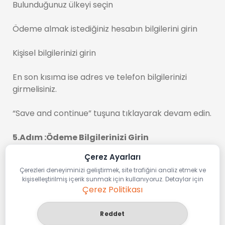
Bulunduğunuz ülkeyi seçin
Ödeme almak istediğiniz hesabın bilgilerini girin
Kişisel bilgilerinizi girin
En son kısıma ise adres ve telefon bilgilerinizi
girmelisiniz.
“Save and continue” tuşuna tıklayarak devam edin.
5.Adım :Ödeme Bilgilerinizi Girin
Çerez Ayarları
Bu bölümde kendi kredi kartınızın bilgilerini ve size
Çerezleri deneyiminizi geliştirmek, site trafiğini analiz etmek ve
kesilecek faturanın adresini girmelisiniz.
kişiselleştirilmiş içerik sunmak için kullanıyoruz. Detaylar için
Çerez Politikası
Tüm adımları tamamladınız! Artık Etys'de satış
yapabilirsiniz.
Reddet