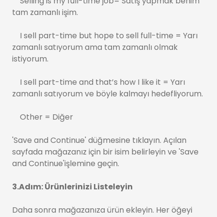
Selling is my full-time job= Satış yapmak benim
tam zamanlı işim.
I sell part-time but hope to sell full-time = Yarı
zamanlı satıyorum ama tam zamanlı olmak
istiyorum.
I sell part-time and that’s how I like it = Yarı
zamanlı satıyorum ve böyle kalmayı hedefliyorum.
Other = Diğer
'Save and Continue' düğmesine tıklayın. Açılan
sayfada mağazanız için bir isim belirleyin ve 'Save
and Continue'işlemine geçin.
3.Adım: Ürünlerinizi Listeleyin
Daha sonra mağazanıza ürün ekleyin. Her öğeyi